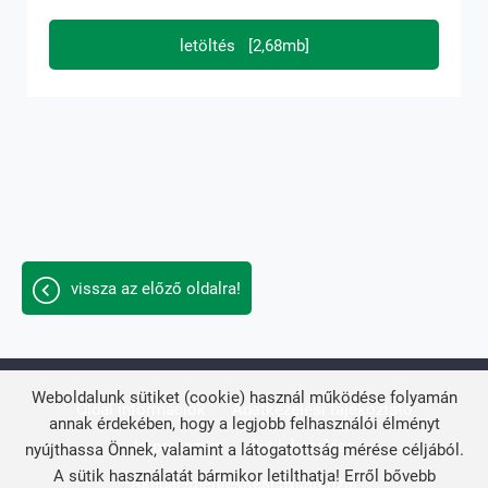
letöltés [2,68mb]
vissza az előző oldalra!
Weboldalunk sütiket (cookie) használ működése folyamán
Oldal információk
Adatkezelési tájékoztató
annak érdekében, hogy a legjobb felhasználói élményt
Impresszum
Sütik kezelése
nyújthassa Önnek, valamint a látogatottság mérése céljából.
A sütik használatát bármikor letilthatja! Erről bővebb
Akadálymentesítési nyilatkozat